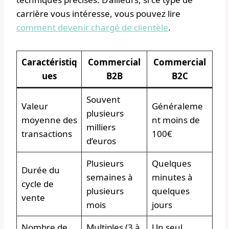
carrière vous intéresse, vous pouvez lire
comment devenir chargé de clientèle
.
Caractéristiq
Commercial
Commercial
ues
B2B
B2C
Souvent
Valeur
Généraleme
plusieurs
moyenne des
nt moins de
milliers
transactions
100€
d’euros
Plusieurs
Quelques
Durée du
semaines à
minutes à
cycle de
plusieurs
quelques
vente
mois
jours
Nombre de
Multiples (3 à
Un seul