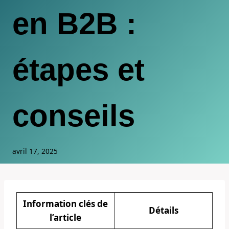
en B2B :
étapes et
conseils
avril 17, 2025
Information clés de
Détails
l’article